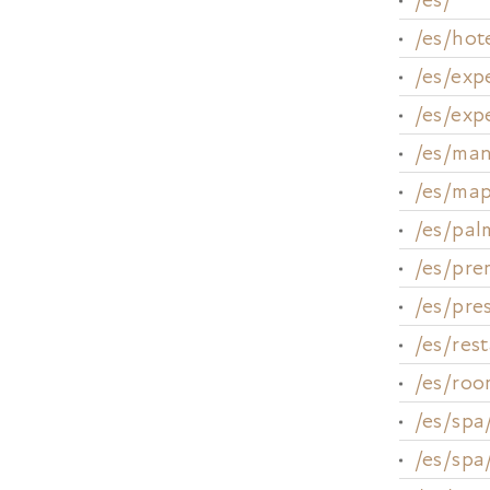
/es/
/es/hot
/es/exp
/es/exp
/es/man
/es/ma
/es/pal
/es/pre
/es/pre
/es/res
/es/roo
GRAND HOUSE
/es/spa
ALOJAMIENTO
GASTRONOMÍA
SPA
/es/spa
BONOS REGALO
PALMA