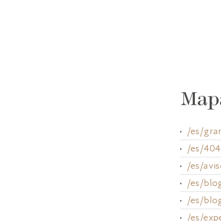
Map
/es/gra
/es/404
/es/avis
/es/blo
/es/blo
/es/exp