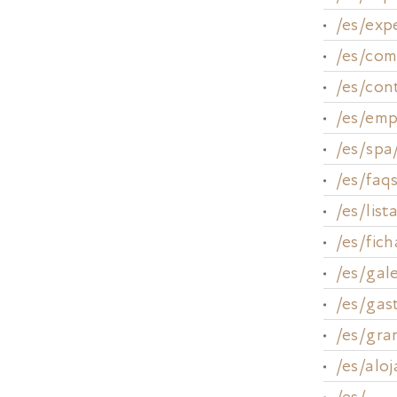
/es/exp
/es/com
/es/con
/es/emp
/es/spa
/es/faq
/es/lis
/es/fic
/es/gale
/es/gas
/es/gra
/es/alo