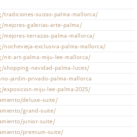
/
g/tradiciones-suizas-palma-mallorca/
g/mejores-galerias-arte-palma/
g/mejores-terrazas-palma-mallorca/
g/nochevieja-exclusiva-palma-mallorca/
g/nit-art-palma-miju-lee-mallorca/
g/shopping-navidad-palma-luces/
ano-jardin-privado-palma-mallorca
g/exposicion-miju-lee-palma-2025/
jamiento/deluxe-suite/
jamiento/grand-suite/
amiento/junior-suite/
jamiento/premium-suite/