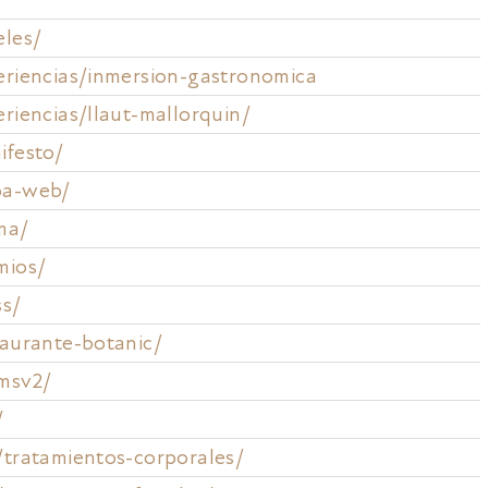
eles/
eriencias/inmersion-gastronomica
eriencias/llaut-mallorquin/
ifesto/
pa-web/
ma/
mios/
ss/
taurante-botanic/
msv2/
/
/tratamientos-corporales/