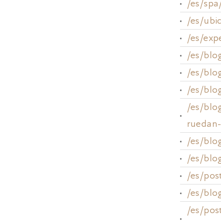
GALERÍA
/es/spa
AWARDS
CONTACTO
/es/ubi
/es/exp
/es/blo
/es/bl
/es/blo
/es/blo
ruedan-
/es/blo
/es/blo
/es/pos
/es/blo
/es/pos