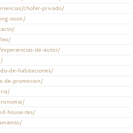
eriencias/chofer-privado/
ing-soon/
tacto/
leo/
/experiencias-de-autor/
s/
tado-de-habitaciones/
ha-de-promocion/
ria/
tronomia/
nd-house-tes/
jamiento/