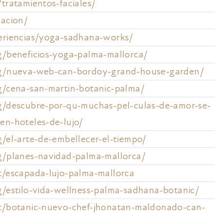
/tratamientos-faciales/
cacion/
eriencias/yoga-sadhana-works/
g/beneficios-yoga-palma-mallorca/
og/nueva-web-can-bordoy-grand-house-garden/
g/cena-san-martin-botanic-palma/
g/descubre-por-qu-muchas-pel-culas-de-amor-se-
en-hoteles-de-lujo/
g/el-arte-de-embellecer-el-tiempo/
g/planes-navidad-palma-mallorca/
t/escapada-lujo-palma-mallorca
g/estilo-vida-wellness-palma-sadhana-botanic/
t/botanic-nuevo-chef-jhonatan-maldonado-can-