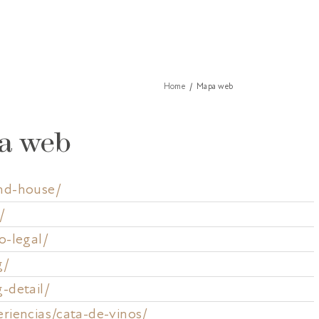
Home
Mapa web
a web
nd-house/
/
o-legal/
g/
g-detail/
eriencias/cata-de-vinos/