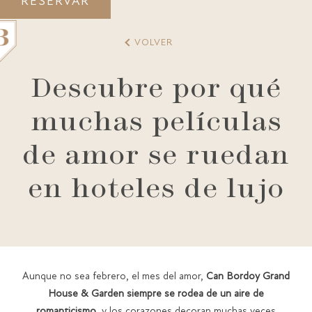
RESERVAR
VOLVER
Descubre por qué
muchas películas
GRAND HOUSE
ALOJAMIENTO
de amor se ruedan
GASTRONOMÍA
SPA
BONOS REGALO
PALMA
en hoteles de lujo
GALERÍA
AWARDS
CONTACTO
Aunque no sea febrero, el mes del amor,
Can Bordoy Grand
House & Garden siempre se rodea de un aire de
romanticismo
, y los corazones decoran muchas veces