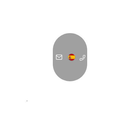
DIRECCIÓN
C/ Forn de la Glòria 14
07012 Palma
España