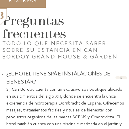
RESERVAR
Preguntas
frecuentes
TODO LO QUE NECESITA SABER
SOBRE SU ESTANCIA EN CAN
GRAND HOUSE
BORDOY GRAND HOUSE & GARDEN
ALOJAMIENTO
GASTRONOMÍA
SPA
BONOS REGALO
PALMA
¿EL HOTEL TIENE SPA E INSTALACIONES DE
GALERÍA
AWARDS
BIENESTAR?
CONTACTO
Sí, Can Bordoy cuenta con un exclusivo spa boutique ubicado
en sus cimientos del siglo XII, donde se encuentra la única
experiencia de hidroterapia Dornbracht de España. Ofrecemos
masajes, tratamientos faciales y rituales de bienestar con
productos orgánicos de las marcas SCENS y Omorovicza. El
hotel también cuenta con una piscina climatizada en el jardín y