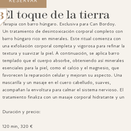
Experiencias
RESERVAR
Spa de autor
El toque de la tierra
Terapia con barro húngaro. Exclusiva para Can Bordoy.
Un tratamiento de desintoxicación corporal completo con
barro húngaro rico en minerales. Este ritual comienza con
una exfoliación corporal completa y vigorosa para refinar la
textura y suavizar la piel. A continuación, se aplica barro
GRAND HOUSE
ALOJAMIENTO
templado que el cuerpo absorbe, obteniendo así minerales
GASTRONOMÍA
SPA
esenciales para la piel, como el calcio y el magnesio, que
BONOS REGALO
PALMA
favorecen la reparación celular y mejoran su aspecto. Una
GALERÍA
AWARDS
mascarilla y un masaje en el cuero cabelludo, suaves,
CONTACTO
acompañan la envoltura para calmar el sistema nervioso. El
tratamiento finaliza con un masaje corporal hidratante y un
mini facial de barro húngaro clínicamente probado para
descongestionar y reequilibrar la tez. La piel queda
Duración y precio:
purificada, nutrida y suave de la cabeza a los pies.
120 min, 320 €