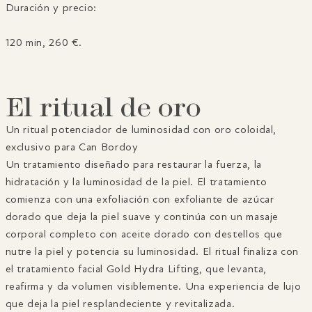
sensación de flotar y mejora la comodidad y la serenidad.
Duración y precio:
Un ritual único que deja el cuerpo y el rostro renovados y
radiantes.
120 min, 260 €.
El ritual de oro
Un ritual potenciador de luminosidad con oro coloidal,
exclusivo para Can Bordoy
Un tratamiento diseñado para restaurar la fuerza, la
hidratación y la luminosidad de la piel. El tratamiento
comienza con una exfoliación con exfoliante de azúcar
dorado que deja la piel suave y continúa con un masaje
corporal completo con aceite dorado con destellos que
nutre la piel y potencia su luminosidad. El ritual finaliza con
el tratamiento facial Gold Hydra Lifting, que levanta,
reafirma y da volumen visiblemente. Una experiencia de lujo
que deja la piel resplandeciente y revitalizada.