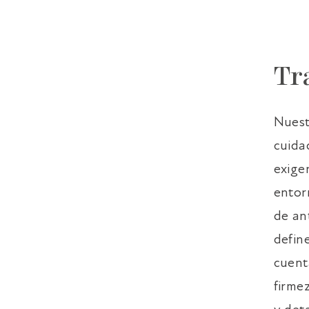
Alojamiento
 EL QUE LOS TESOROS ANTIGUOS AUTÉ
MPORÁNEO EN EL CORAZÓN DE PALMA D
Tr
Nuest
cuida
exige
entor
de an
defin
cuent
firme