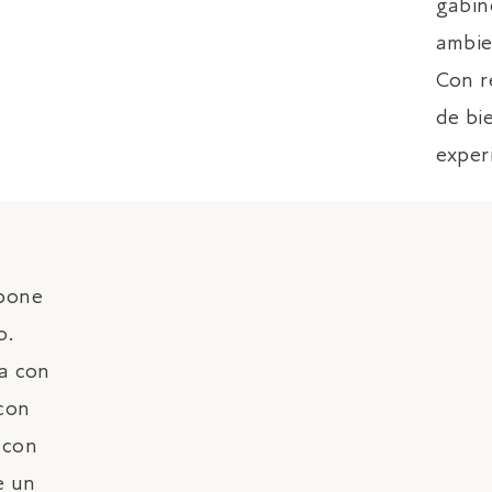
gabin
ambie
Con r
de bi
exper
upone
o.
a con
con
 con
e un