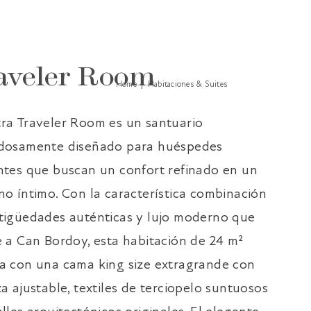
NTICOS SE ENCUENTRAN CON EL
E MALLORCA.
aveler Room
Home
Habitaciones & Suites
ra Traveler Room es un santuario
dosamente diseñado para huéspedes
ntes que buscan un confort refinado en un
no íntimo. Con la característica combinación
tigüedades auténticas y lujo moderno que
e a Can Bordoy, esta habitación de 24 m²
a con una cama king size extragrande con
za ajustable, textiles de terciopelo suntuosos