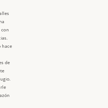
alles
una
a con
ias.
o hace
es de
RESERVAR
nte
ugio.
rle
razón