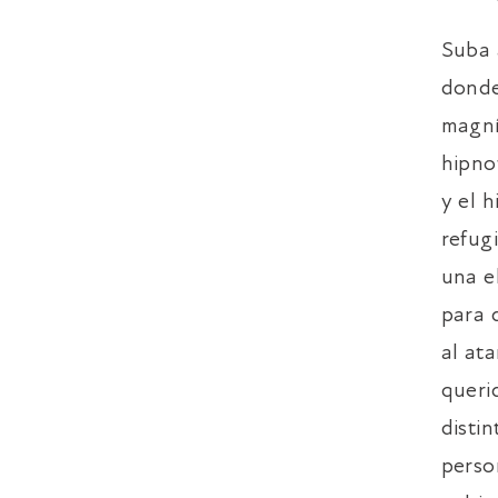
Suba a
donde
magní
hipno
y el 
refug
una e
para 
al at
querid
disti
perso
VER HABITACIÓN