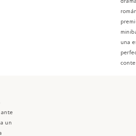
dramá
román
VER HABITACIÓN
premi
minib
una e
perfe
conte
GRAND HOUSE
ALOJAMIENTO
n
GASTRONOMÍA
SPA
BONOS REGALO
nante
PALMA
GALERÍA
AWARDS
ea un
CONTACTO
a