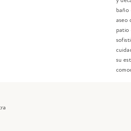
y deta
baño 
aseo d
VER HABITACIÓN
patio 
sofis
cuida
su es
comod
tra