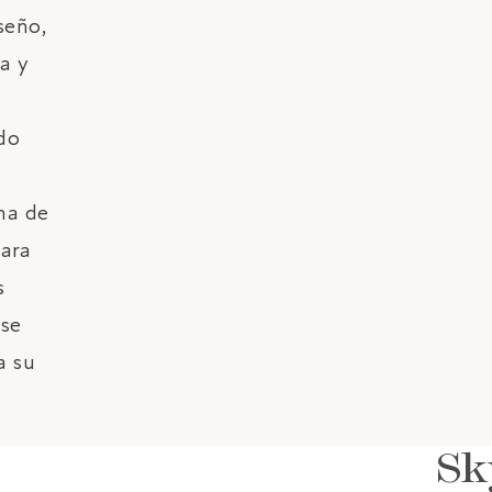
seño,
a y
do
ha de
para
RESERVAR
s
rse
a su
Sk