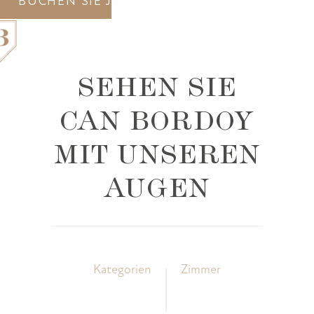
BUCHEN SIE JETZT
SEHEN SIE
CAN BORDOY
GRAND HOUSE
UNTERKUNFT
MIT UNSEREN
GASTRONOMIE
SPA
GUTSCHEINE
PALMA
AUGEN
GALERIE
AWARDS
KONTAKT
Kategorien
Zimmer